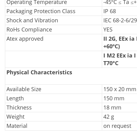
Operating Temperature
-45ºC ≤ Ta ≤
Packaging Protection Class
IP 68
Shock and Vibration
IEC 68-2-6/29
RoHs Compliance
YES
Atex approved
II 2G, EEx ia 
+60ºC)
I M2 EEx ia I 
T70°C
Physical Characteristics
Available Size
150 x 20 mm
Length
150 mm
Thickness
18 mm
Weight
42 g
Material
on request