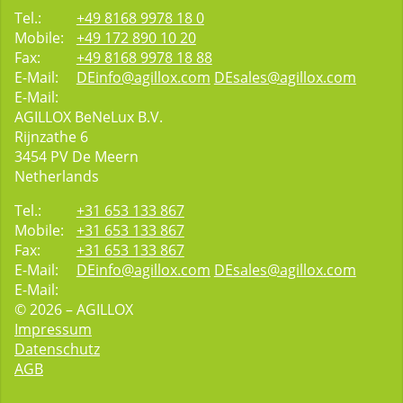
Tel.:
+49 8168 9978 18 0
Mobile:
+49 172 890 10 20
Fax:
+49 8168 9978 18 88
E-Mail:
DEinfo@agillox.com
DEsales@agillox.com
E-Mail:
AGILLOX BeNeLux B.V.
Rijnzathe 6
3454
PV De Meern
Netherlands
Tel.:
+31 653 133 867
Mobile:
+31 653 133 867
Fax:
+31 653 133 867
E-Mail:
DEinfo@agillox.com
DEsales@agillox.com
E-Mail:
© 2026 – AGILLOX
Impressum
Datenschutz
AGB